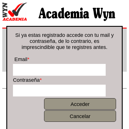
Si ya estas registrado accede con tu mail y
Inicio
contraseña, de lo contrario, es
imprescindible que te registres antes.
Acceder
Email
*
Aviso legal
Contraseña
*
Pare Bartomeu Pou, 53 Baixos Dreta
07003 Palma de Mallorca
Acceder
971 207345 info@academia-wyn.com
Cancelar